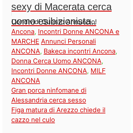
sexy di Macerata cerca
uomo esibizionista..
Condividi Questo Annuncio!
Categorie
Ancona
,
Incontri Donne ANCONA e
Tag
MARCHE
Annunci Personali
ANCONA
,
Bakeca incontri Ancona
,
Donna Cerca Uomo ANCONA
,
Incontri Donne ANCONA
,
MILF
ANCONA
Gran porca ninfomane di
Alessandria cerca sesso
Figa matura di Arezzo chiede il
cazzo nel culo