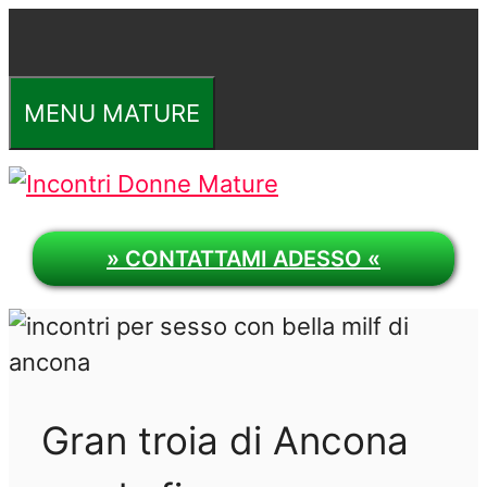
Vai
al
contenuto
MENU MATURE
» CONTATTAMI ADESSO «
Gran troia di Ancona