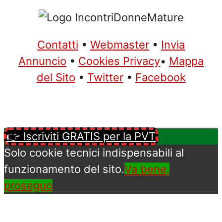
Contatti
•
Webmaster
•
Invia
Annuncio
•
Cookies Privacy
•
Mappa
del Sito
•
Twitter
•
Facebook
👉 Iscriviti GRATIS per la PVT
Solo cookie tecnici indispensabili al
funzionamento del sito.
Va bene,
proseguo